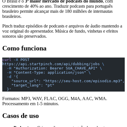
O Brasil é o
3º maior mercado de podcasts do mundo
, com
crescimento de 40% ao ano. Traduzir podcasts para português
brasileiro permite alcançar mais de 180 milhões de internautas
brasileiros.
Pinch traduz episódios de podcasts e arquivos de áudio mantendo a
voz original do apresentador. Música de fundo, vinhetas e efeitos
sonoros são preservados.
Como funciona
curl
 -X
 POST
https://api.startpinch.com/api/dubbing/jobs
 \
  -H
 "Authorization: Bearer SUA_CHAVE_API"
 \
  -H
 "Content-Type: application/json"
 \
  -d
 '{
    "source_url": "https://seu-host.com/episodio.mp3",
    "target_lang": "pt"
  }'
Formatos: MP3, WAV, FLAC, OGG, M4A, AAC, WMA.
Processamento em 1-5 minutos.
Casos de uso