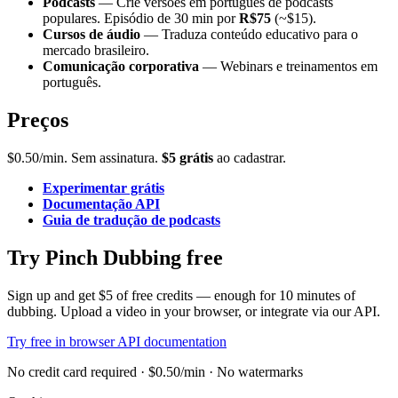
Podcasts
— Crie versões em português de podcasts
populares. Episódio de 30 min por
R$75
(~$15).
Cursos de áudio
— Traduza conteúdo educativo para o
mercado brasileiro.
Comunicação corporativa
— Webinars e treinamentos em
português.
Preços
$0.50/min. Sem assinatura.
$5 grátis
ao cadastrar.
Experimentar grátis
Documentação API
Guia de tradução de podcasts
Try Pinch Dubbing free
Sign up and get $5 of free credits — enough for 10 minutes of
dubbing. Upload a video in your browser, or integrate via our API.
Try free in browser
API documentation
No credit card required · $0.50/min · No watermarks